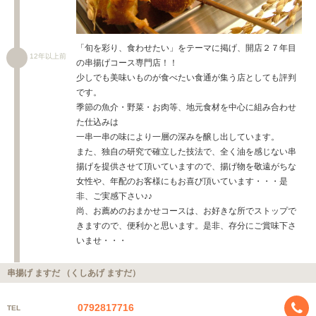
「旬を彩り、食わせたい」をテーマに掲げ、開店２７年目
12年以上前
の串揚げコース専門店！！
少しでも美味いものが食べたい食通が集う店としても評判
です。
季節の魚介・野菜・お肉等、地元食材を中心に組み合わせ
た仕込みは
一串一串の味により一層の深みを醸し出しています。
また、独自の研究で確立した技法で、全く油を感じない串
揚げを提供させて頂いていますので、揚げ物を敬遠がちな
女性や、年配のお客様にもお喜び頂いています・・・是
非、ご実感下さい♪♪
尚、お薦めのおまかせコースは、お好きな所でストップで
きますので、便利かと思います。是非、存分にご賞味下さ
いませ・・・
串揚げ ますだ （くしあげ ますだ）
0792817716
TEL