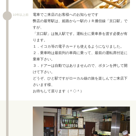
電車でご来店のお客様へのお知らせです
10年以上前
弊店の最寄駅は、姫路から一駅のＪＲ播但線「京口駅」で
すが、
「京口駅」は無人駅です。運転士に乗車券を渡す必要が有
ります。
１．イコカ等の電子カードも使えるようになりました。
２．乗車時は最前列の車両に乗って、最前の運転席付近に
乗車下さい。
３．ドアーは自動ではありませんので、ボタンを押して開
けて下さい。
どうぞ、ひと駅ですがローカル線の旅を楽しんでご来店下
さいます様、
お待ちして居ります（＾◇＾）