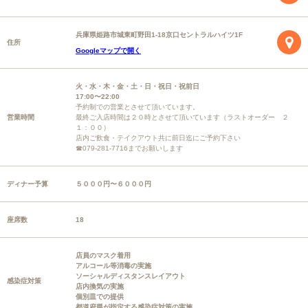
兵庫県姫路市城東町野田1-18京口セントラルハイツ1F
住所
Googleマップで開く
火・水・木・金・土・日・祝日・祝前日
17:00〜22:00
予約制での営業とさせて頂いています。
営業時間
最終ご入店時間は２０時とさせて頂いています（ラストオーダー ２
１：００）
店内ご飲食・テイクアウト共に前日迄にご予約下さい
☎079-281-7716までお願いします
ディナー予算
５０００円〜６０００円
座席数
18
店員のマスク着用
アルコール等消毒の実施
ソーシャルディスタンスレイアウト
感染症対策
店内換気の実施
個別皿での提供
都道府県が指定する感染症対策の実施