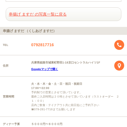
串揚げ ますだ の写真一覧に戻る
串揚げ ますだ （くしあげ ますだ）
0792817716
TEL
兵庫県姫路市城東町野田1-18京口セントラルハイツ1F
住所
Googleマップで開く
火・水・木・金・土・日・祝日・祝前日
17:00〜22:00
予約制での営業とさせて頂いています。
営業時間
最終ご入店時間は２０時とさせて頂いています（ラストオーダー ２
１：００）
店内ご飲食・テイクアウト共に前日迄にご予約下さい
☎079-281-7716までお願いします
ディナー予算
５０００円〜６０００円