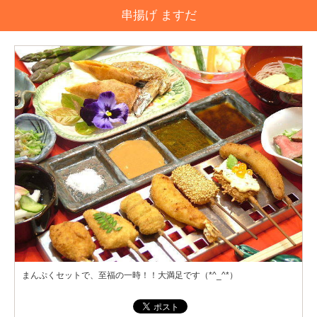
串揚げ ますだ
まんぷくセットで、至福の一時！！大満足です（*^_^*）