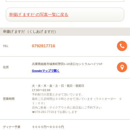
串揚げ ますだ の写真一覧に戻る
串揚げ ますだ （くしあげ ますだ）
0792817716
TEL
兵庫県姫路市城東町野田1-18京口セントラルハイツ1F
住所
Googleマップで開く
火・水・木・金・土・日・祝日・祝前日
17:00〜22:00
予約制での営業とさせて頂いています。
営業時間
最終ご入店時間は２０時とさせて頂いています（ラストオーダー ２
１：００）
店内ご飲食・テイクアウト共に前日迄にご予約下さい
☎079-281-7716までお願いします
ディナー予算
５０００円〜６０００円